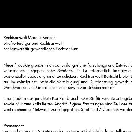
Rechtsanwalt Marcus Bartscht
Strafverteidiger und Rechtsanwalt
Fachanwalt für gewerblichen Rechtsschutz
Neue Produkte gründen sich auf umfangreiche Forschungs und Entwicklu
verursachen hingegen hohe Schäden. Es ist erforderlich immaterie
existenzieller Bedeutung sind, zu schützen. Rechtsanwalt Bartscht bietet
an. Im Mittelpunkt steht die Verteidigung und Durchsetzung gewerbli
Geschmacks- und Gebrauchsmuster sowie von Urheberrechten.
Eine modern ausgerichtete Kanzlei braucht Gespür für verantwortungsb
sowie Mut zum kalkulierten Angriff. Eigene Ermittlungen sind Teil des t
weit reichendes Netzwerk zurückgegriffen. Straf- und Zivilsachen wer
Presserecht
Sie sind in einem TV-Beitrag oder Zeitungsartikel falsch dargestellt w