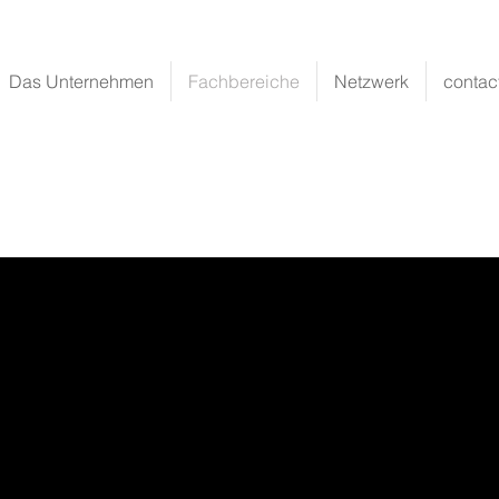
Hannover
info@brodauf.eu
05
Das Unternehmen
Fachbereiche
Netzwerk
contac