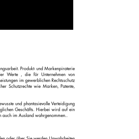
ngsarbeit. Produkt- und Markenpiraterie
ller Werte , die für Unternehmen von
 Leistungen im gewerblichen Rechtsschutz
cher Schutzrechte wie Marken, Patente,
ewusste und phantasievolle Verteidigung
äglichen Geschäfts. Hierbei wird auf ein
den auch im Ausland wahrgenommen..
orden oder über Sie werden Unwahrheiten