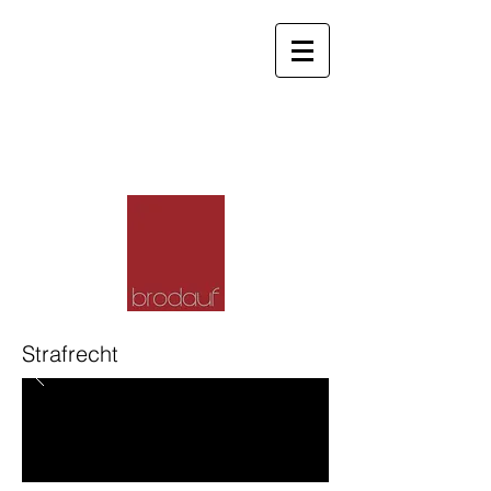
info@brodauf.eu
0511 / 851067
Brodauf
Rechtsanwälte Hannover
Strafrecht